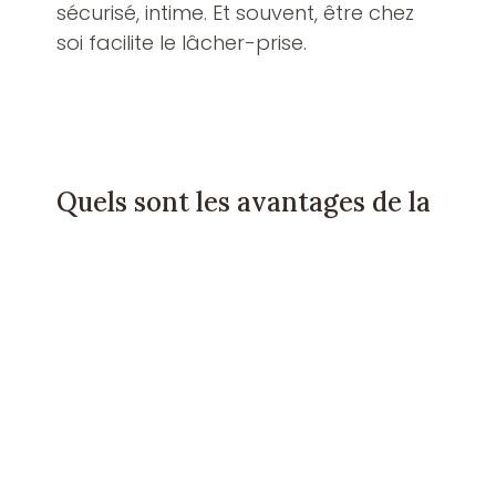
sécurisé, intime. Et souvent, être chez 
soi facilite le lâcher-prise.
JE PRENDS RENDEZ-VOUS EN VISIO, EN 
TOUTE SIMPLICITÉ !
Quels sont les avantages de la 
thérapie en visio ?
1. Plus de flexibilité et de confort
Depuis chez vous, au calme, sans 
contrainte de transport ni de stress 
logistique. Vous gagnez du temps… et 
de l’énergie.
2. Un accès facilité, où que vous soyez
Que vous habitiez loin, que vous soyez 